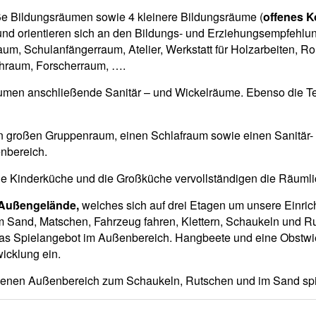
oße Bildungsräumen sowie 4 kleinere Bildungsräume (
offenes K
 und orientieren sich an den Bildungs- und Erziehungsempfehlu
, Schulanfängerraum, Atelier, Werkstatt für Holzarbeiten, Ro
chraum, Forscherraum, ….
en anschließende Sanitär – und Wickelräume. Ebenso die Ter
en großen Gruppenraum, einen Schlafraum sowie einen Sanitär
nbereich.
ie Kinderküche und die Großküche vervollständigen die Räumlic
Außengelände,
welches sich auf drei Etagen um unsere Einrich
im Sand, Matschen, Fahrzeug fahren, Klettern, Schaukeln und 
 das Spielangebot im Außenbereich. Hangbeete und eine Obstwi
icklung ein.
igenen Außenbereich zum Schaukeln, Rutschen und im Sand sp