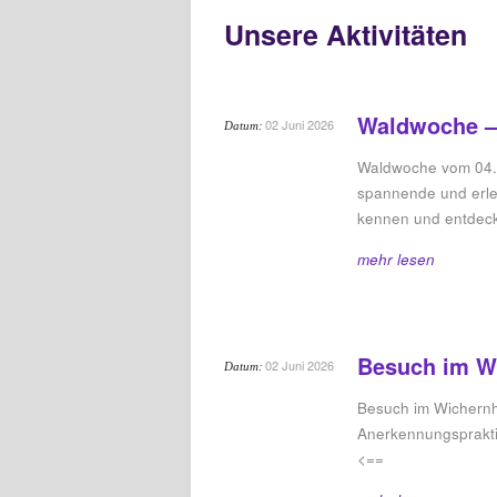
Unsere Aktivitäten
Waldwoche – 
02 Juni 2026
Datum:
Waldwoche vom 04.0
spannende und erle
kennen und entde
mehr lesen
Besuch im Wi
02 Juni 2026
Datum:
Besuch im Wichernh
Anerkennungsprakt
<==