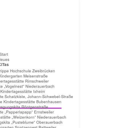
Start
Neues
KiTas
rippe Hochschule Zweibrücken
 Kindergarten Meisenstraße
ertagesstätte Rimschweiler
tte „Vogelnest“ Niederauerbach
 Kindertagesstätte Ixheim
tte Schatzkiste, Johann-Schwebel-Straße
ive Kindertagesstätte Bubenhausen
egungskita Röntgenstraße
tte „Papperlapapp“ Ernstweiler
sstätte „Weizenkorn“ Niederauerbach
gskita „Pusteblume“ Oberauerbach
ergarten Spatzennest Battweiler