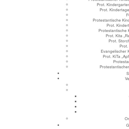
Prot. Kindergarte
Prot. Kindertag
F
Protestantische Kin
Prot. Kinde
Protestantische K
Prot. Kita 
Prot. Stor
Prot
Evangelischer 
Prot. KiTa „A
Protesta
Protestantische
S
V
O
G