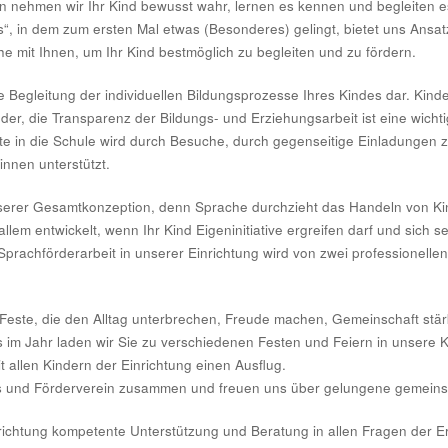
nehmen wir Ihr Kind bewusst wahr, lernen es kennen und begleiten e
“, in dem zum ersten Mal etwas (Besonderes) gelingt, bietet uns Ansa
 mit Ihnen, um Ihr Kind bestmöglich zu begleiten und zu fördern.
ne Begleitung der individuellen Bildungsprozesse Ihres Kindes dar. Ki
der, die Transparenz der Bildungs- und Erziehungsarbeit ist eine wic
te in die Schule wird durch Besuche, durch gegenseitige Einladungen
nnen unterstützt.
nserer Gesamtkonzeption, denn Sprache durchzieht das Handeln von Kin
em entwickelt, wenn Ihr Kind Eigeninitiative ergreifen darf und sich s
prachförderarbeit in unserer Einrichtung wird von zwei professionell
Feste, die den Alltag unterbrechen, Freude machen, Gemeinschaft st
im Jahr laden wir Sie zu verschiedenen Festen und Feiern in unsere K
 allen Kindern der Einrichtung einen Ausflug.
ss und Förderverein zusammen und freuen uns über gelungene gemeins
nrichtung kompetente Unterstützung und Beratung in allen Fragen der 