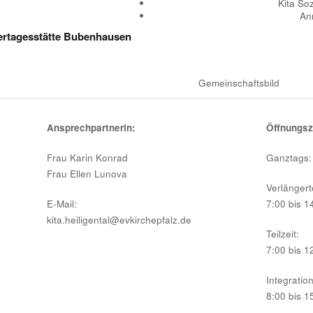
Kita Soz
An
dertagesstätte Bubenhausen
Gemeinschaftsbild
Ansprechpartnerin:
Öffnungsz
Frau Karin Konrad
Ganztags: 
Frau Ellen Lunova
Verlängert
E-Mail:
7:00 bis 1
kita.heiligental@evkirchepfalz.de
Teilzeit:
.
7:00 bis 1
Kontakt
Integration
8:00 bis 1