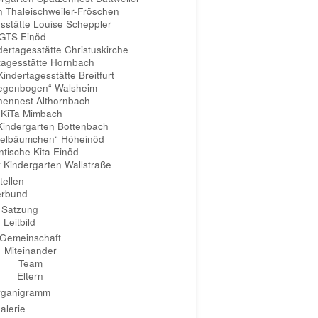
n Thaleischweiler-Fröschen
esstätte Louise Scheppler
GTS Einöd
dertagesstätte Christuskirche
rtagesstätte Hornbach
indertagesstätte Breitfurt
„Regenbogen“ Walsheim
chennest Althornbach
. KiTa Mimbach
Kindergarten Bottenbach
pfelbäumchen“ Höheinöd
ntische Kita Einöd
r Kindergarten Wallstraße
tellen
erbund
Satzung
Leitbild
Gemeinschaft
Miteinander
Team
Eltern
rganigramm
alerie