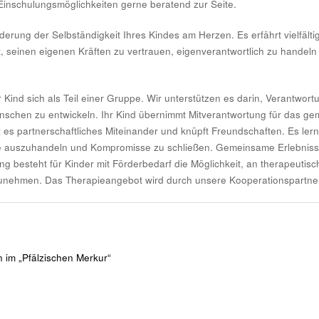
Einschulungsmöglichkeiten gerne beratend zur Seite.
rderung der Selbständigkeit Ihres Kindes am Herzen. Es erfährt vielfält
nt, seinen eigenen Kräften zu vertrauen, eigenverantwortlich zu hande
hr Kind sich als Teil einer Gruppe. Wir unterstützen es darin, Verant
enschen zu entwickeln. Ihr Kind übernimmt Mitverantwortung für das g
t es partnerschaftliches Miteinander und knüpft Freundschaften. Es lern
te auszuhandeln und Kompromisse zu schließen. Gemeinsame Erlebnisse
g besteht für Kinder mit Förderbedarf die Möglichkeit, an therapeutis
zunehmen. Das Therapieangebot wird durch unsere Kooperationspartner 
 im „Pfälzischen Merkur“