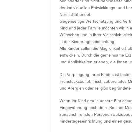
behinderter und nicht-behinderter Kind
der individuellen Entwicklungs- und L
Normalität erlebt.
Gegenseitige Wertschätzung und Vertr
Kind und jeder Familie möchten wir in
Wünschen und in ihrer Vielschichtigk
in der Kindertageseinrichtung.
Alle Kinder sollen die Möglichkeit erh
entwickeln. Durch die gemeinsame Erz
und Ähnlichkeiten erleben, die ihnen un
Die Verpflegung Ihres Kindes ist feste
Frühstücksbuffet, frisch zubereitetes
und Allergien oder religiös begründet
Wenn Ihr Kind neu in unsere Einrichtu
Eingewöhnung nach dem „Berliner Mode
zunächst fremden Personen aufzubauen.
Kindertageseinrichtung und einen gesu