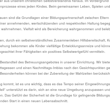
er aus unserem christlichen Selbstverständnis heraus. Im Vordergrund 
ernprozesse eines jeden Kindes. Beim gemeinsamen Leben, Spielen und
auen sind die Grundlagen einer Bildungspartnerschaft zwischen Eltern
 einer annehmenden, wertschätzenden und respektvollen Haltung begegn
eit wahrnehmen. Vielfalt wird als Bereicherung wahrgenommen und bele
alten, durch ein selbstverständliches Zusammenleben Hilfsbereitschaft
iehung bekommen alle Kinder vielfältige Entwicklungsanreize und kö
geachtet ihrer Fähigkeiten ein positives Selbstwertgefühl vermitteln.
r Bestandteil des Betreuungsangebotes in unserer Einrichtung. Wir biet
 Mittagessen und einen Nachmittags-Imbiss nach den Gesichtspunkten g
e Besonderheiten können bei der Zubereitung der Mahlzeiten berücksich
ng kommt, ist es uns wichtig, dass es das Tempo seiner Eingewöhnungsz
ll“ unterstützt es darin, sich an eine neue Umgebung anzupassen und
 Das Gefühl der Sicherheit ist die Grundlage für gelingende Bildungs
nden Start in einen neuen Lebensabschnitt.