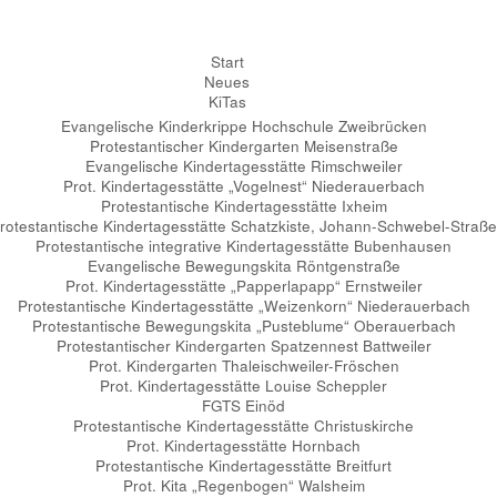
Start
Neues
KiTas
Evangelische Kinderkrippe Hochschule Zweibrücken
Protestantischer Kindergarten Meisenstraße
Evangelische Kindertagesstätte Rimschweiler
Prot. Kindertagesstätte „Vogelnest“ Niederauerbach
Protestantische Kindertagesstätte Ixheim
rotestantische Kindertagesstätte Schatzkiste, Johann-Schwebel-Straße
Protestantische integrative Kindertagesstätte Bubenhausen
Evangelische Bewegungskita Röntgenstraße
Prot. Kindertagesstätte „Papperlapapp“ Ernstweiler
Protestantische Kindertagesstätte „Weizenkorn“ Niederauerbach
Protestantische Bewegungskita „Pusteblume“ Oberauerbach
Protestantischer Kindergarten Spatzennest Battweiler
Prot. Kindergarten Thaleischweiler-Fröschen
Prot. Kindertagesstätte Louise Scheppler
FGTS Einöd
Protestantische Kindertagesstätte Christuskirche
Prot. Kindertagesstätte Hornbach
Protestantische Kindertagesstätte Breitfurt
Prot. Kita „Regenbogen“ Walsheim