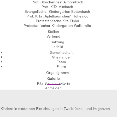
Prot. Storchennest Althornbach
Prot. KiTa Mimbach
Evangelischer Kindergarten Bottenbach
Prot. KiTa „Apfelbäumchen“ Höheinöd
Protestantische Kita Einöd
Protestantischer Kindergarten Wallstraße
Stellen
Verbund
Satzung
Leitbild
Gemeinschaft
Miteinander
Team
Eltern
Organigramm
Galerie
Kita Sozialarbeiterin
Anmelden
n Kindern in modernen Einrichtungen in Zweibrücken und im ganzen