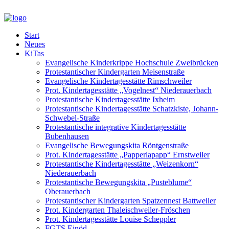
Start
Neues
KiTas
Evangelische Kinderkrippe Hochschule Zweibrücken
Protestantischer Kindergarten Meisenstraße
Evangelische Kindertagesstätte Rimschweiler
Prot. Kindertagesstätte „Vogelnest“ Niederauerbach
Protestantische Kindertagesstätte Ixheim
Protestantische Kindertagesstätte Schatzkiste, Johann-
Schwebel-Straße
Protestantische integrative Kindertagesstätte
Bubenhausen
Evangelische Bewegungskita Röntgenstraße
Prot. Kindertagesstätte „Papperlapapp“ Ernstweiler
Protestantische Kindertagesstätte „Weizenkorn“
Niederauerbach
Protestantische Bewegungskita „Pusteblume“
Oberauerbach
Protestantischer Kindergarten Spatzennest Battweiler
Prot. Kindergarten Thaleischweiler-Fröschen
Prot. Kindertagesstätte Louise Scheppler
FGTS Einöd