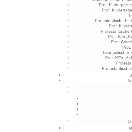
Prot. Kindergarte
Prot. Kindertag
F
Protestantische Kin
Prot. Kinde
Protestantische K
Prot. Kita 
Prot. Stor
Prot
Evangelischer 
Prot. KiTa „A
Protesta
Protestantische
S
V
O
G