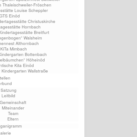
n Thaleischweiler-Fröschen
esstätte Louise Scheppler
GTS Einöd
dertagesstätte Christuskirche
rtagesstätte Hornbach
indertagesstätte Breitfurt
„Regenbogen“ Walsheim
chennest Althornbach
. KiTa Mimbach
Kindergarten Bottenbach
pfelbäumchen“ Höheinöd
ntische Kita Einöd
r Kindergarten Wallstraße
tellen
erbund
Satzung
Leitbild
Gemeinschaft
Miteinander
Team
Eltern
rganigramm
alerie