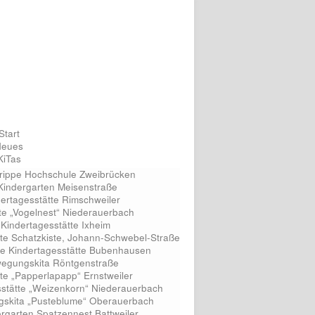
Start
Neues
KiTas
rippe Hochschule Zweibrücken
 Kindergarten Meisenstraße
ertagesstätte Rimschweiler
tte „Vogelnest“ Niederauerbach
 Kindertagesstätte Ixheim
tte Schatzkiste, Johann-Schwebel-Straße
ive Kindertagesstätte Bubenhausen
egungskita Röntgenstraße
tte „Papperlapapp“ Ernstweiler
sstätte „Weizenkorn“ Niederauerbach
gskita „Pusteblume“ Oberauerbach
ergarten Spatzennest Battweiler